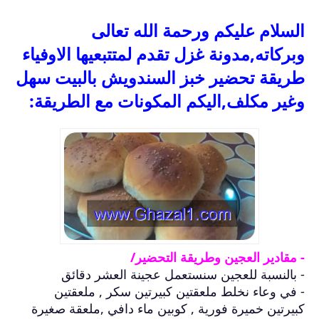
السلام عليكم ورحمة الله تعالى
وبركاته,مدونة غزل تقدم لمتتبعيها الاوفياء
طريقة تحضير خبز السندويش بالبيت سهل
وغير مكلف,اليكم المكونات مع الطريقة:
- مقادير العجين وطريقة التحضير/
- بالنسبة للعجين سنستعمل عجينة العشر دقائق
- في وعاء نخلط ملعقتين كبيرتين سكر , ملعقتين
كبيرتين خميرة فورية , كوبين ماء دافي ,ملعقة صغيرة