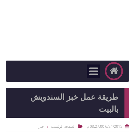
طريقة عمل خبز السندويش
بالبيت
6/24/2015 03:27:00 م
الصفحة الرئيسية
خبز

