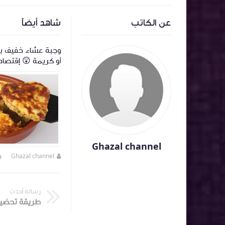
عن الكاتب
شاهد أيضاً
فطور صباحي سهل وسريع بالاومليت والجبن
وجبة عشاء خفيف ب
شهي وراائع
أو كريمة 😲 إقتصاد
غتاكلي عليها صباع
Ghazal channel
Ghazal channel
منذ 8 سنة تقريبا
Ghazal channel
رسالة أحدث