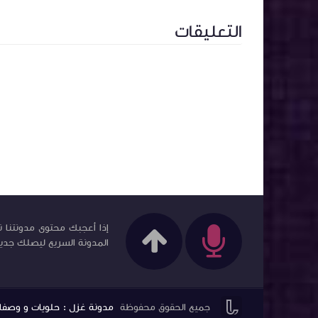
التعليقات
إذا أعجبك محتوى مدونتنا ن
المدونة السريع ليصلك جديد 


جميع الحقوق محفوظة
مدونة غزل : حلويات و وصفات في ك