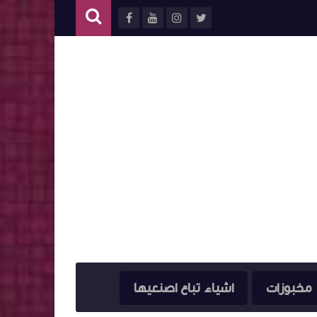
مخبوزات
اشياء تباع اصنعيها