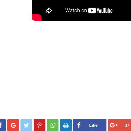





