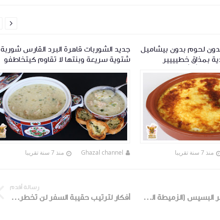

دون لحوم بدون بيشاميل
جديد الشوربات قاهرة البرد القارس شوربة
ية بمذاق خطيييير
شتوية سريعة وبنتها لا تقاوم كيتخاطفو
 يديك 👌👌
عليها
منذ 7 سنة تقريبا
Ghazal channel
منذ 7 سنة تقريبا
رسالة أقدم
طريقة تحضير البسيس (الزميطة السوسية المغربية )
أفكار لترتيب حقيبة السفر لن تخطر على بالك مع الحرص على ترك مساحة أكثر