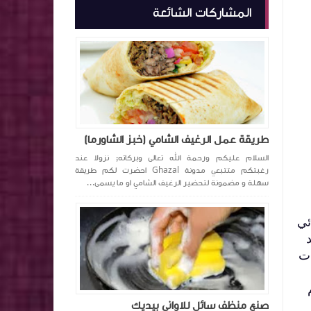
المشاركات الشائعة
طريقة عمل الرغيف الشامي (خبز الشاورما)
السلام عليكم ورحمة الله تعالى وبركاته; نزولا عند
رغبتكم متتبعي مدونة Ghazal احضرت لكم طريقة
سهلة و مضمونة لتحضير الرغيف الشامي او ما يسمى...
ئي
ات
صنع منظف سائل للاواني بيديك