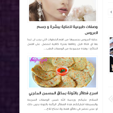

سوف تعشق البذنجان بعد معرفتك هذه
وجبة غداء او عش
وصفات طبيعية للعناية ببشرة و جسم
الطريقة لطهيه مقرمش ولذيييذ
لذيذة وكيحماقوا 
العروس
عناية العروس بجسمها من اهم الخطوات التي يجب ان تبدا
بها اي فتاة قبل زفافها بفترة كافية لتحصل على افضل
النتائج ؛ وهذه مجموعة من الوصفات الطب...
Ghazal channel
منذ 7 سنة تقريبا
Ghazal channel
اسرع فطائر بالتونة بمذاق المسمن المغربي
السلام عليكم ورحمة الله ضمن الوصفات السريعة
والبسيطة اشارككم هذه الفطائر الرائعة بالتونة بدون دلك
او عجن تحضر في دقائق فقط ولا تحتاج للاخ...