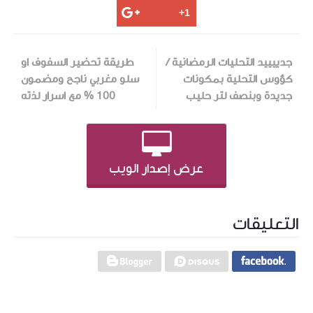
جدييييد التحليات الرمضانية /
طريقة تحضير السفوف او
كؤوس التحلية بمكونات
سلو مغربي ناجح ومضمون
جديدة وبنصف لتر حليب
100 % مع اسرار لذته
عرض إصدار الويب
التعليقات