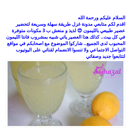
السلام عليكم ورحمة الله
اقدم لكم متابعي مدونة غزل طريقة سهلة وسريعة لتحضير
عصير طبيعي بالليمون 😍 لذيذ و منعش ب 3 مكونات متوفرة
في كل بيت.. كذلك هذا العصير ياتي شبيه بمشروب فانتا الليمون
المحبوب لدى الجميع.. شاركوا الموضوع مع اصحابكم في مواقع
التواصل الاجتماعي ولا تنسوا الانضمام لقناتي على اليوتيوب
لتتابعوا جديد وصفاتي