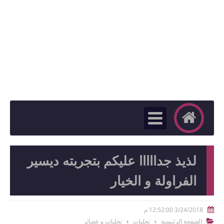
لذيذ جدااااا عليكم بتجربته ديسير
الفراولة و الخيار
3/24/2018 12:52:00 م

الصفحة الرئيسية
تحليات
تحليات و عصائر
