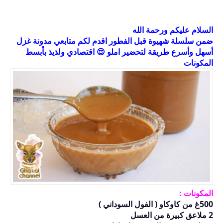
السلام عليكم ورحمة الله
ضمن سلسلة شهيوة قبل الفطور اقدم لكم متابعي مدونة غزل
أسهل وأسرع طريقة لتحضير املو 😍 اقتصادي ولذيذ بأبسط
المكونات
المكونات :
500غ من كاوكاو ( الفول السوداني )
2 ملاعق كبيرة من العسل