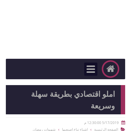
املو اقتصادي بطريقة سهلة
وسريعة
5/17/2019 12:30:00 م

الصفحة الرئيسية
اشياء تباع اصنعيها
شهيوات رمضان
