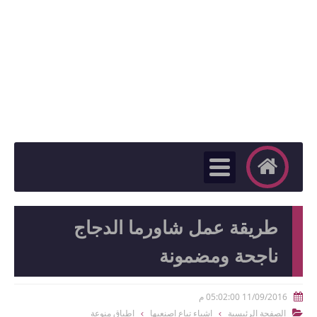
طريقة عمل شاورما الدجاج
ناجحة ومضمونة
11/09/2016 05:02:00 م

الصفحة الرئيسية
اشياء تباع اصنعيها
اطباق منوعة
