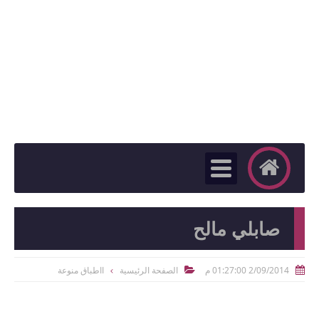
صابلي مالح
2/09/2014 01:27:00 م
الصفحة الرئيسية
ااطباق منوعة

