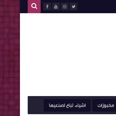
مخبوزات
اشياء تباع اصنعيها