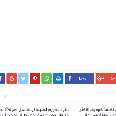







 تكلفة كوموند الاكثر
حلوة لاكريم القنبلة لي غتعمل ضجة😲 بد
لحب سهلة وسريعة
جينواز بدون كريمة بدون طراب أو جيلاتين