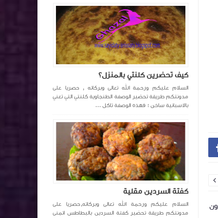
كيف تحضرين كلنتي بالمنزل؟
السلام عليكم ورحمة الله تعالى وبركاته , حصريا على
مدونتكم طريقة تحضير الوصفة الطنجاوية كلنتي التي تعني
بالاسبانية ساخن ؛ فهذه الوصفة تاكل ...

كفتة السردين مقلية
السلام عليكم ورحمة الله تعالى وبركاته,حصريا على
ون
كيكة باردة او تشيز كيك بدون فرن بدون
طورطة باردة او
مدونتكم طريقة تحضير كفتة السردين بالبطاطس اتمنى
جيلاتين او مسكربون راقي واقتصادي
ولذيذ بدون فرن 