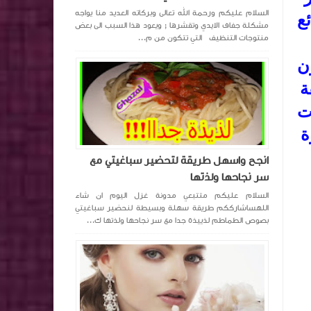
السلام عليكم ورحمة الله تعالى وبركاته العديد منا يواجه
ئع
مشكلة جفاف الايدي وتقشرها ; ويعود هذا السبب الى بعض
منتوجات التنظيف التي تتكون من م...
ن
ة
ت
ة
انجح واسهل طريقة لتحضير سباغيتي مع
سر نجاحها ولذتها
السلام عليكم متتبعي مدونة غزل اليوم ان شاء
اللهساشارككم طريقة سهلة وبسيطة لنحضير سباغيتي
بصوص الطماطم لذييذة جدا مع سر نجاحها ولذتها ك...