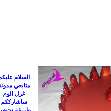
السلام عليكم
متابعي مدونة
غزل الوم
ساشارككم
طريقة تحضير