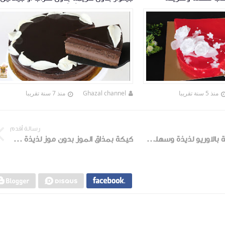
وقها طووووب
راقية وإقتصادية 👌👌
منذ 5 سنة تقريبا
Ghazal channel
منذ 7 سنة تقريبا
رسالة أقدم
تورتة او تحلية بالاوريو لذيذة وسهلة بدون جيلاتين
كيكة بمذاق الموز بدون موز لذيذة جدا هشة وسريعة التحضير