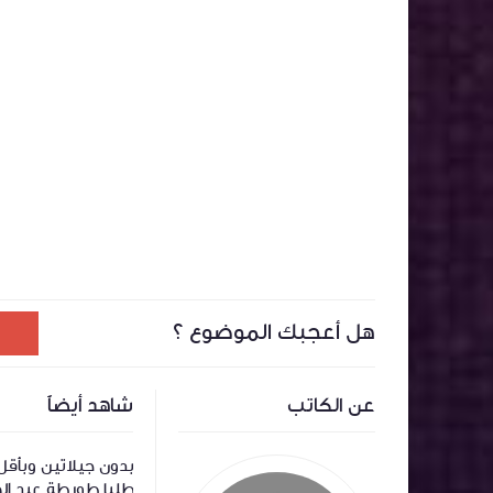
هل أعجبك الموضوع ؟
عن الكاتب
شاهد أيضاً
كلاصاج ميروار (لامع) باللون الاحمر ناجح من
بدون جيلاتين وبأقل
اول تجربة
طلبا طورطة عيد ا